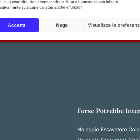
ci su questo sito. Non acconsentire o ritirare il consenso può influire
ativamente su alcune caratteristiche e funzioni.
 Operatore
Accetta
Nega
Visualizza le preferen
Forse Potrebbe Intere
Noleggio Escavatore Colo