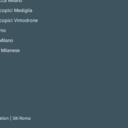
cca Milano
copici Mediglia
scopici Vimodrone
imo
Milano
 Milanese
tion
|
Siti Roma