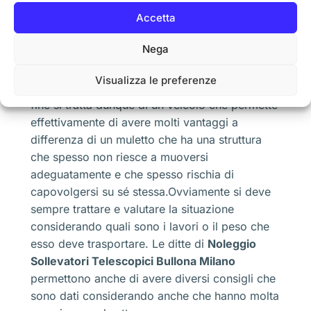
poi devono essere scaricate.Siccome c’è un
Accetta
aumento delle merci che sono spostate in
questo modo, ecco che è diventato utile avere
Nega
a disposizione un
Noleggio Sollevatori
Telescopici Bullona Milano
per fare il giusto
Visualizza le preferenze
spostamento, ma senza correre rischi gravi.Alla
fine si tratta dunque di un veicolo che permette
effettivamente di avere molti vantaggi a
differenza di un muletto che ha una struttura
che spesso non riesce a muoversi
adeguatamente e che spesso rischia di
capovolgersi su sé stessa.Ovviamente si deve
sempre trattare e valutare la situazione
considerando quali sono i lavori o il peso che
esso deve trasportare. Le ditte di
Noleggio
Sollevatori Telescopici Bullona Milano
permettono anche di avere diversi consigli che
sono dati considerando anche che hanno molta