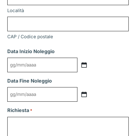
Località
CAP / Codice postale
Data Inizio Noleggio
GG
slash
Data Fine Noleggio
MM
slash
GG
AAAA
slash
Richiesta
*
MM
slash
AAAA