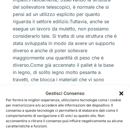
del sollevatore telescopici, è normale che si
pensi ad un utilizzo esplicito per quanto
riguarda il settore edilizio.Tuttavia, anche se
esegue un lavoro da muletto, non possiamo
considerarlo tale. Si tratta di una struttura che è
stata sviluppata in modo da avere un supporto
diverso e anche di poter sollevare
maggiormente una quantità di peso che è
diverso.Come già accennato il pallet è la base
in legno, di solito legno molto pesante a
travetti, che blocca i materiali che vi sono
poggiati, questo permette di avere una
Gestisci Consenso
maggiore stabilità di trasporto e, allo stesso
Per fornire le migliori esperienze, utilizziamo tecnologie come i cookie
tempo, riduce le cadute o gli impianti in caso di
per memorizzare e/o accedere alle informazioni del dispositivo. Il
sbilanciamento.All’interno dei container,
consenso a queste tecnologie ci permetterà di elaborare dati come il
furgoni, camion e perfino nei vagoni ferroviari,
comportamento di navigazione o ID unici su questo sito. Non
acconsentire o ritirare il consenso può influire negativamente su alcune
c’è sempre un utilizzo di queste strutture che
caratteristiche e funzioni.