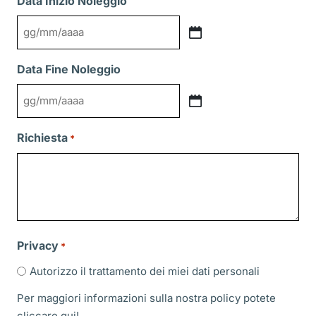
Data Inizio Noleggio
GG
slash
Data Fine Noleggio
MM
slash
GG
AAAA
slash
Richiesta
*
MM
slash
AAAA
Privacy
*
Autorizzo il trattamento dei miei dati personali
Per maggiori informazioni sulla nostra policy potete
cliccare
qui!