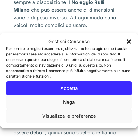
sempre a disposizione il
Noleggio Rulli
Milano
che può essere anche di dimensioni
varie e di peso diverso. Ad ogni modo sono
veicoli molto semplici da usare.
Noleggio Rulli Milano per asfalto
Gestisci Consenso
Per fornire le migliori esperienze, utilizziamo tecnologie come i cookie
per memorizzare e/o accedere alle informazioni del dispositivo. Il
I parcheggi all’esterno di un immobile oppure
consenso a queste tecnologie ci permetterà di elaborare dati come il
nella parte sotto casa, devono avere una
comportamento di navigazione o ID unici su questo sito. Non
superficie senza pendenze, avvallamenti
acconsentire o ritirare il consenso può influire negativamente su alcune
caratteristiche e funzioni.
oppure con della terra smossa. Per poter
posizionare lo scheletro di metallo e il cemento
Accetta
occorre sempre una certa compattazione del
terreno. Una volta che si effettua lo scavo
Nega
diventa necessario fare un primo appianamento
Visualizza le preferenze
del terreno. Vuoi o non vuoi, quando il terreno
si smuove si creano delle parti che possono
essere deboli, quindi sono quelle che hanno