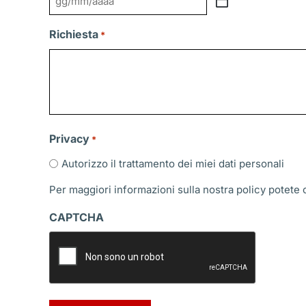
GG
slash
Richiesta
*
MM
slash
AAAA
Privacy
*
Autorizzo il trattamento dei miei dati personali
Per maggiori informazioni sulla nostra policy potete
CAPTCHA