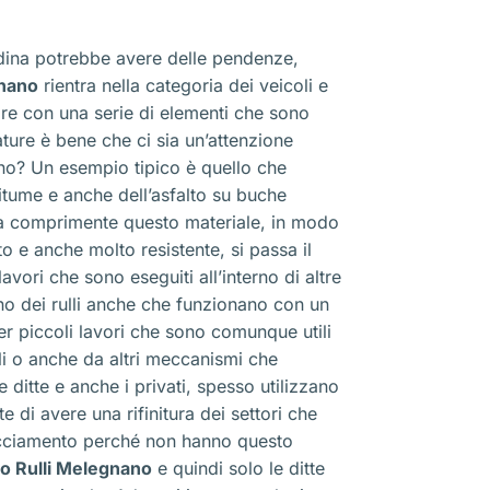
dina potrebbe avere delle pendenze,
gnano
rientra nella categoria dei veicoli e
are con una serie di elementi che sono
ture è bene che ci sia un’attenzione
no? Un esempio tipico è quello che
itume e anche dell’asfalto su buche
e a comprimente questo materiale, in modo
o e anche molto resistente, si passa il
avori che sono eseguiti all’interno di altre
no dei rulli anche che funzionano con un
r piccoli lavori che sono comunque utili
oli o anche da altri meccanismi che
itte e anche i privati, spesso utilizzano
e di avere una rifinitura dei settori che
iacciamento perché non hanno questo
o Rulli Melegnano
e quindi solo le ditte