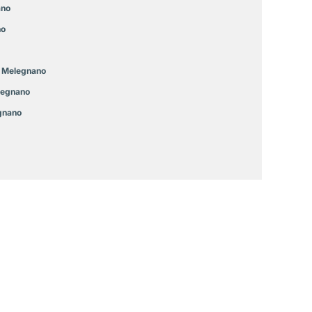
ano
no
Melegnano
egnano
gnano