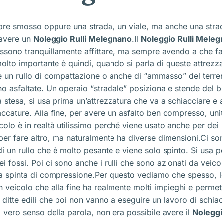
pre smosso oppure una strada, un viale, ma anche una stra
 avere un
Noleggio Rulli Melegnano
.Il
Noleggio Rulli Mele
 possono tranquillamente affittare, ma sempre avendo a che f
olto importante è quindi, quando si parla di queste attrezza
’è un rullo di compattazione o anche di “ammasso” del terre
 asfaltate. Un operaio “stradale” posiziona e stende del b
la stesa, si usa prima un’attrezzatura che va a schiacciare 
accature. Alla fine, per avere un asfalto ben compresso, unit
colo è in realtà utilissimo perché viene usato anche per dei l
per fare altro, ma naturalmente ha diverse dimensioni.Ci so
un rullo che è molto pesante e viene solo spinto. Si usa pe
i fossi. Poi ci sono anche i rulli che sono azionati da veic
 spinta di compressione.Per questo vediamo che spesso, le d
 un veicolo che alla fine ha realmente molti impieghi e permett
 ditte edili che poi non vanno a eseguire un lavoro di sch
el vero senso della parola, non era possibile avere il
Noleggi