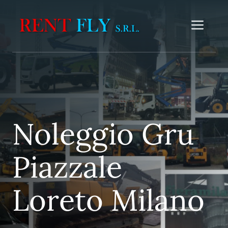
Vai
al
Me
contenuto
Noleggio Gru
Piazzale
Loreto Milano