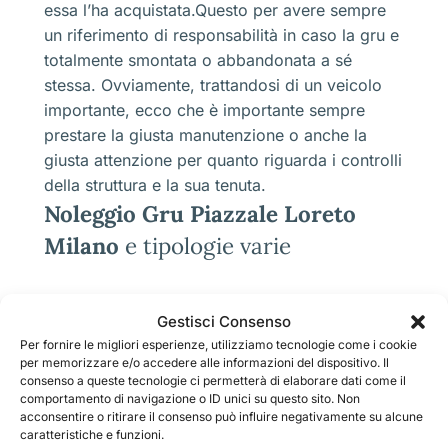
essa l’ha acquistata.Questo per avere sempre
un riferimento di responsabilità in caso la gru e
totalmente smontata o abbandonata a sé
stessa. Ovviamente, trattandosi di un veicolo
importante, ecco che è importante sempre
prestare la giusta manutenzione o anche la
giusta attenzione per quanto riguarda i controlli
della struttura e la sua tenuta.
Noleggio Gru Piazzale Loreto
Milano
e tipologie varie
Le gru e di conseguenza il
Noleggio Gru
Gestisci Consenso
Piazzale Loreto Milano
, sono diverse e tutte
Per fornire le migliori esperienze, utilizziamo tecnologie come i cookie
hanno delle caratteristiche specifiche, vediamo
per memorizzare e/o accedere alle informazioni del dispositivo. Il
che le principali, cioè quelle che sono sempre
consenso a queste tecnologie ci permetterà di elaborare dati come il
comportamento di navigazione o ID unici su questo sito. Non
molto richieste, sono le gru a:
acconsentire o ritirare il consenso può influire negativamente su alcune
caratteristiche e funzioni.