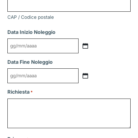
CAP / Codice postale
Data Inizio Noleggio
GG
slash
Data Fine Noleggio
MM
slash
GG
AAAA
slash
Richiesta
*
MM
slash
AAAA