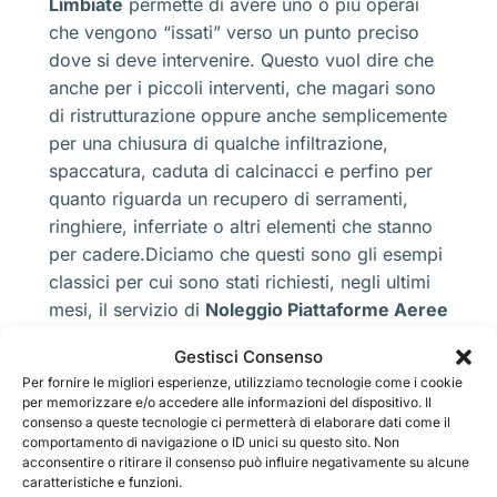
Limbiate
permette di avere uno o più operai
che vengono “issati” verso un punto preciso
dove si deve intervenire. Questo vuol dire che
anche per i piccoli interventi, che magari sono
di ristrutturazione oppure anche semplicemente
per una chiusura di qualche infiltrazione,
spaccatura, caduta di calcinacci e perfino per
quanto riguarda un recupero di serramenti,
ringhiere, inferriate o altri elementi che stanno
per cadere.Diciamo che questi sono gli esempi
classici per cui sono stati richiesti, negli ultimi
mesi, il servizio di
Noleggio Piattaforme Aeree
Limbiate
. Un privato potrebbe alla fine
Gestisci Consenso
richiedere il
Noleggio Piattaforme Aeree
Per fornire le migliori esperienze, utilizziamo tecnologie come i cookie
Limbiate
per quanto uno di questi interventi,
per memorizzare e/o accedere alle informazioni del dispositivo. Il
anche se occorre avere una buona manualità
consenso a queste tecnologie ci permetterà di elaborare dati come il
comportamento di navigazione o ID unici su questo sito. Non
per le manovre e perfino per riuscire ad avere
acconsentire o ritirare il consenso può influire negativamente su alcune
un controllo maggiore in alcuni movimenti che
caratteristiche e funzioni.