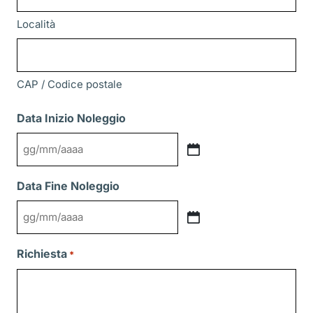
Località
CAP / Codice postale
Data Inizio Noleggio
GG
slash
Data Fine Noleggio
MM
slash
GG
AAAA
slash
Richiesta
*
MM
slash
AAAA