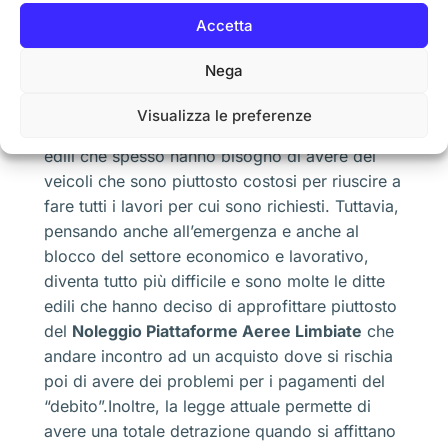
sono poi pericolosi.Ad ogni modo, il
Noleggio
Accetta
Piattaforme Aeree Limbiate
ha permesso
realmente di fare degli interventi mirati che
Nega
sono in grado di avere poi delle riduzioni dei
costi per quanto riguarda poi gli utenti finali.
Visualizza le preferenze
Oggi poi c’è da dire che sono molte le ditte
edili che spesso hanno bisogno di avere dei
veicoli che sono piuttosto costosi per riuscire a
fare tutti i lavori per cui sono richiesti. Tuttavia,
pensando anche all’emergenza e anche al
blocco del settore economico e lavorativo,
diventa tutto più difficile e sono molte le ditte
edili che hanno deciso di approfittare piuttosto
del
Noleggio Piattaforme Aeree Limbiate
che
andare incontro ad un acquisto dove si rischia
poi di avere dei problemi per i pagamenti del
“debito”.Inoltre, la legge attuale permette di
avere una totale detrazione quando si affittano