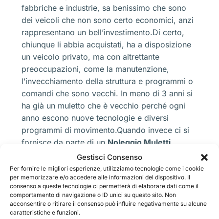
fabbriche e industrie, sa benissimo che sono
dei veicoli che non sono certo economici, anzi
rappresentano un bell’investimento.Di certo,
chiunque li abbia acquistati, ha a disposizione
un veicolo privato, ma con altrettante
preoccupazioni, come la manutenzione,
l’invecchiamento della struttura e programmi o
comandi che sono vecchi. In meno di 3 anni si
ha già un muletto che è vecchio perché ogni
anno escono nuove tecnologie e diversi
programmi di movimento.Quando invece ci si
fornisce da parte di un
Noleggio Muletti
Frontali Villaggio dei Fiori Milano
si ha a
Gestisci Consenso
disposizione una vasta scelta. Molte aziende
Per fornire le migliori esperienze, utilizziamo tecnologie come i cookie
per memorizzare e/o accedere alle informazioni del dispositivo. Il
possono avere un modello che sia stato
consenso a queste tecnologie ci permetterà di elaborare dati come il
immesso sul mercato direttamente in
comportamento di navigazione o ID unici su questo sito. Non
quest’anno. Nuovo e ottimizzato nelle
acconsentire o ritirare il consenso può influire negativamente su alcune
caratteristiche e funzioni.
funzioni.Molte sono le aziende che investono