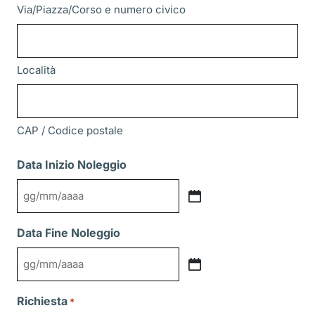
Via/Piazza/Corso e numero civico
Località
CAP / Codice postale
Data Inizio Noleggio
GG
slash
Data Fine Noleggio
MM
slash
GG
AAAA
slash
Richiesta
*
MM