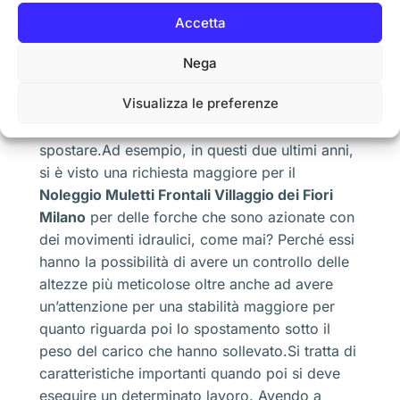
migliaia di euro per avere sempre delle nuove
Accetta
proposte. Di certo questo consente di avere un
veicolo che possiamo affittare in base anche
Nega
all’intensità del lavoro che esso deve sostenere
Visualizza le preferenze
oppure cambiare la struttura, nelle dimensioni,
sempre considerando quali sono i pesi da
spostare.Ad esempio, in questi due ultimi anni,
si è visto una richiesta maggiore per il
Noleggio Muletti Frontali Villaggio dei Fiori
Milano
per delle forche che sono azionate con
dei movimenti idraulici, come mai? Perché essi
hanno la possibilità di avere un controllo delle
altezze più meticolose oltre anche ad avere
un’attenzione per una stabilità maggiore per
quanto riguarda poi lo spostamento sotto il
peso del carico che hanno sollevato.Si tratta di
caratteristiche importanti quando poi si deve
eseguire un determinato lavoro. Avendo a