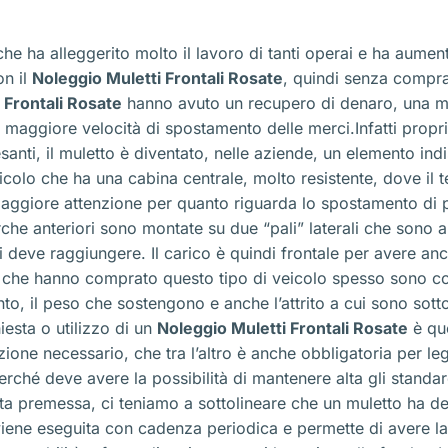
che ha alleggerito molto il lavoro di tanti operai e ha aumen
on il
Noleggio Muletti Frontali Rosate
, quindi senza compra
 Frontali Rosate
hanno avuto un recupero di denaro, una ma
aggiore velocità di spostamento delle merci.Infatti propri
anti, il muletto è diventato, nelle aziende, un elemento ind
eicolo che ha una cabina centrale, molto resistente, dove il 
aggiore attenzione per quanto riguarda lo spostamento di pa
che anteriori sono montate su due “pali” laterali che sono a
he si deve raggiungere. Il carico è quindi frontale per avere
he hanno comprato questo tipo di veicolo spesso sono costr
to, il peso che sostengono e anche l’attrito a cui sono sot
hiesta o utilizzo di un
Noleggio Muletti Frontali Rosate
è que
one necessario, che tra l’altro è anche obbligatoria per le
rché deve avere la possibilità di mantenere alta gli standar
esta premessa, ci teniamo a sottolineare che un muletto ha d
ne eseguita con cadenza periodica e permette di avere la cl