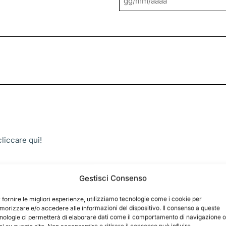
GG
slash
MM
slash
AAAA
 cliccare
qui!
Gestisci Consenso
 fornire le migliori esperienze, utilizziamo tecnologie come i cookie per
orizzare e/o accedere alle informazioni del dispositivo. Il consenso a queste
nologie ci permetterà di elaborare dati come il comportamento di navigazione o