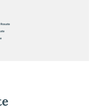
Rosate
ate
e
te