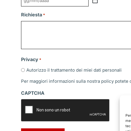
GG
slash
Richiesta
*
MM
slash
AAAA
Privacy
*
Autorizzo il trattamento dei miei dati personali
Per maggiori informazioni sulla nostra policy potete
CAPTCHA
Per
mem
tec