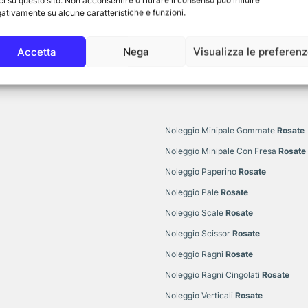
ci su questo sito. Non acconsentire o ritirare il consenso può influire
ativamente su alcune caratteristiche e funzioni.
Accetta
Nega
Visualizza le preferen
Noleggio Minipale Gommate
Rosate
Noleggio Minipale Con Fresa
Rosate
Noleggio Paperino
Rosate
Noleggio Pale
Rosate
Noleggio Scale
Rosate
Noleggio Scissor
Rosate
Noleggio Ragni
Rosate
Noleggio Ragni Cingolati
Rosate
Noleggio Verticali
Rosate