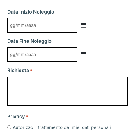
Data Inizio Noleggio
GG
slash
Data Fine Noleggio
MM
slash
GG
AAAA
slash
Richiesta
*
MM
slash
AAAA
Privacy
*
Autorizzo il trattamento dei miei dati personali