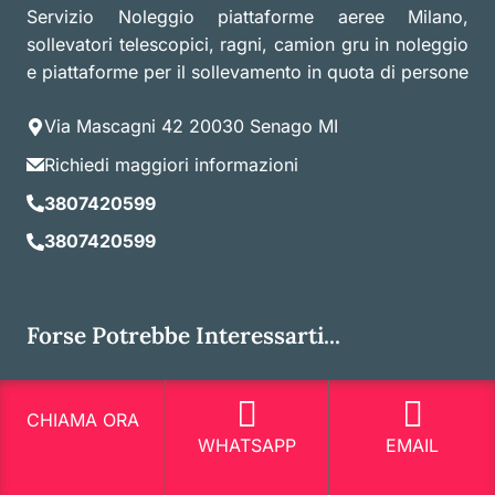
Servizio Noleggio piattaforme aeree Milano,
sollevatori telescopici, ragni, camion gru in noleggio
e piattaforme per il sollevamento in quota di persone
Via Mascagni 42 20030 Senago MI
Richiedi maggiori informazioni
3807420599
3807420599
Forse Potrebbe Interessarti...
Noleggio Piattaforme Autocarrate Viale Jenner
CHIAMA ORA
Milano
WHATSAPP
EMAIL
Noleggio Autoscale Cagnola Milano