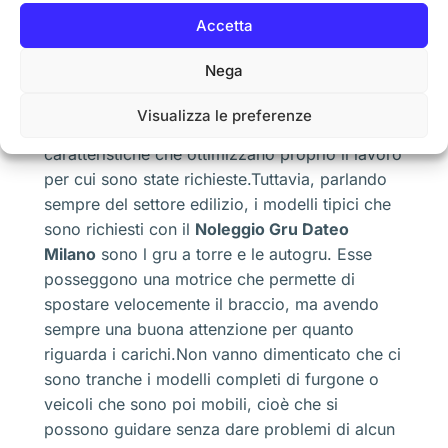
Fune o a cavo
Accetta
Molti non le conoscono perché alcune sono di
Nega
grandi dimensioni e usate esclusivamente per
lo spostamento di determinati merci molto
Visualizza le preferenze
pesanti, quindi vendiamo che si hanno molte
caratteristiche che ottimizzano proprio il lavoro
per cui sono state richieste.Tuttavia, parlando
sempre del settore edilizio, i modelli tipici che
sono richiesti con il
Noleggio Gru Dateo
Milano
sono l gru a torre e le autogru. Esse
posseggono una motrice che permette di
spostare velocemente il braccio, ma avendo
sempre una buona attenzione per quanto
riguarda i carichi.Non vanno dimenticato che ci
sono tranche i modelli completi di furgone o
veicoli che sono poi mobili, cioè che si
possono guidare senza dare problemi di alcun