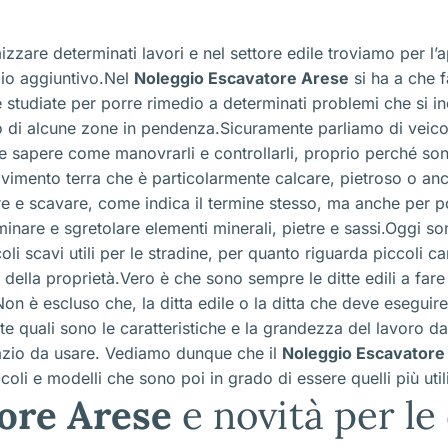
izzare determinati lavori e nel settore edile troviamo per l’a
zio aggiuntivo.Nel
Noleggio Escavatore Arese
si ha a che f
 studiate per porre rimedio a determinati problemi che si inc
 di alcune zone in pendenza.Sicuramente parliamo di veico
deve sapere come manovrarli e controllarli, proprio perché s
vimento terra che è particolarmente calcare, pietroso o anch
ire e scavare, come indica il termine stesso, ma anche per p
inare e sgretolare elementi minerali, pietre e sassi.Oggi son
i scavi utili per le stradine, per quanto riguarda piccoli ca
ri della proprietà.Vero è che sono sempre le ditte edili a far
Non è escluso che, la ditta edile o la ditta che deve eseguir
e quali sono le caratteristiche e la grandezza del lavoro d
pazio da usare. Vediamo dunque che il
Noleggio Escavatore
coli e modelli che sono poi in grado di essere quelli più utili
ore Arese
e novità per le 