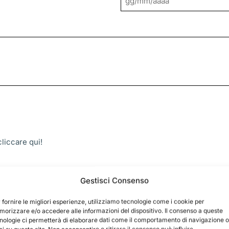
GG
slash
MM
slash
AAAA
 cliccare
qui!
Gestisci Consenso
 fornire le migliori esperienze, utilizziamo tecnologie come i cookie per
orizzare e/o accedere alle informazioni del dispositivo. Il consenso a queste
nologie ci permetterà di elaborare dati come il comportamento di navigazione o