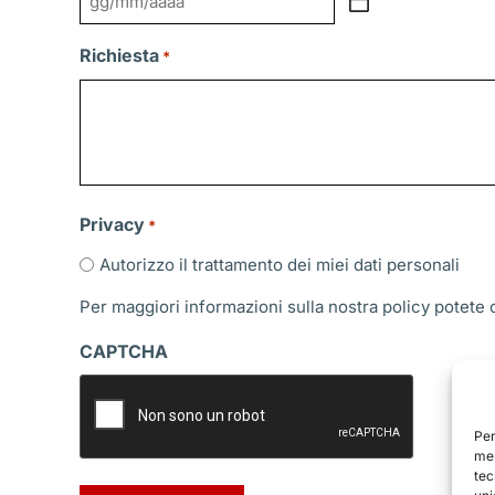
GG
slash
Richiesta
*
MM
slash
AAAA
Privacy
*
Autorizzo il trattamento dei miei dati personali
Per maggiori informazioni sulla nostra policy potete
CAPTCHA
Per
mem
tec