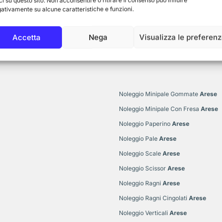
ci su questo sito. Non acconsentire o ritirare il consenso può influire
ativamente su alcune caratteristiche e funzioni.
Accetta
Nega
Visualizza le preferen
Noleggio Minipale Gommate
Arese
Noleggio Minipale Con Fresa
Arese
Noleggio Paperino
Arese
Noleggio Pale
Arese
Noleggio Scale
Arese
Noleggio Scissor
Arese
Noleggio Ragni
Arese
Noleggio Ragni Cingolati
Arese
Noleggio Verticali
Arese