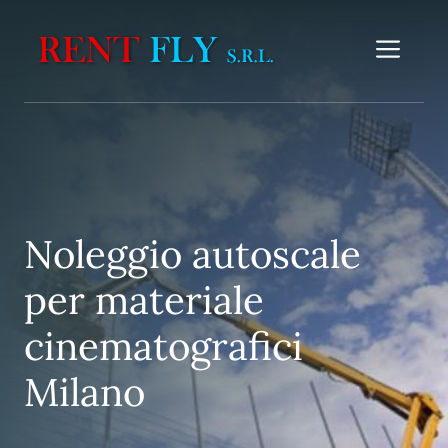
Vai
al
Me
contenuto
Noleggio autoscale
per materiale
cinematografici
Milano