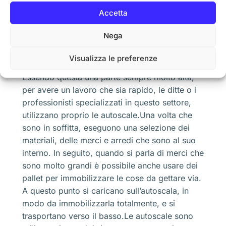
deve essere una tutela di altri utenti e anche
Accetta
delle proprietà altrui. Occorre quindi avere
sempre dei professionisti che si occupi di
Nega
questo lavoro.Vediamo che il
Noleggio
Autoscale Dergano Milano
è molto usato
Visualizza le preferenze
quando si parla di uno sgombero delle soffitte.
Essendo questa una parte sempre molto alta,
per avere un lavoro che sia rapido, le ditte o i
professionisti specializzati in questo settore,
utilizzano proprio le autoscale.Una volta che
sono in soffitta, eseguono una selezione dei
materiali, delle merci e arredi che sono al suo
interno. In seguito, quando si parla di merci che
sono molto grandi è possibile anche usare dei
pallet per immobilizzare le cose da gettare via.
A questo punto si caricano sull’autoscala, in
modo da immobilizzarla totalmente, e si
trasportano verso il basso.Le autoscale sono