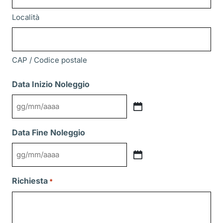
Località
CAP / Codice postale
Data Inizio Noleggio
GG
slash
Data Fine Noleggio
MM
slash
GG
AAAA
slash
Richiesta
*
MM
slash
AAAA