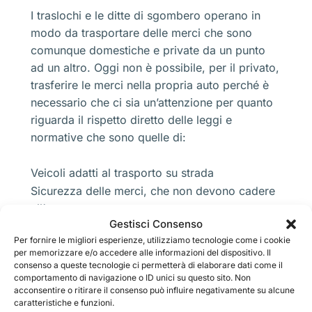
I traslochi e le ditte di sgombero operano in
modo da trasportare delle merci che sono
comunque domestiche e private da un punto
ad un altro. Oggi non è possibile, per il privato,
trasferire le merci nella propria auto perché è
necessario che ci sia un’attenzione per quanto
riguarda il rispetto diretto delle leggi e
normative che sono quelle di:
Veicoli adatti al trasporto su strada
Sicurezza delle merci, che non devono cadere
all’esterno
Gestisci Consenso
Trasporti aerei sicuri
Per fornire le migliori esperienze, utilizziamo tecnologie come i cookie
Utilizzo di veicoli professionali
per memorizzare e/o accedere alle informazioni del dispositivo. Il
consenso a queste tecnologie ci permetterà di elaborare dati come il
In poche parole non è certo semplice gestire le
comportamento di navigazione o ID unici su questo sito. Non
acconsentire o ritirare il consenso può influire negativamente su alcune
merci domestiche e occorre pensare che ci
caratteristiche e funzioni.