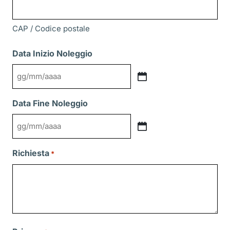
CAP / Codice postale
Data Inizio Noleggio
GG
slash
Data Fine Noleggio
MM
slash
GG
AAAA
slash
Richiesta
*
MM
slash
AAAA