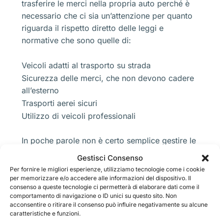
trasferire le merci nella propria auto perché è
necessario che ci sia un’attenzione per quanto
riguarda il rispetto diretto delle leggi e
normative che sono quelle di:
Veicoli adatti al trasporto su strada
Sicurezza delle merci, che non devono cadere
all’esterno
Trasporti aerei sicuri
Utilizzo di veicoli professionali
In poche parole non è certo semplice gestire le
merci domestiche e occorre pensare che ci
Gestisci Consenso
deve essere una tutela di altri utenti e anche
Per fornire le migliori esperienze, utilizziamo tecnologie come i cookie
delle proprietà altrui. Occorre quindi avere
per memorizzare e/o accedere alle informazioni del dispositivo. Il
consenso a queste tecnologie ci permetterà di elaborare dati come il
sempre dei professionisti che si occupi di
comportamento di navigazione o ID unici su questo sito. Non
questo lavoro.Vediamo che il
Noleggio
acconsentire o ritirare il consenso può influire negativamente su alcune
Autoscale Castano Primo
è molto usato
caratteristiche e funzioni.