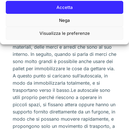
quando si parla di uno sgombero delle soffitte.
Accetta
Essendo questa una parte sempre molto alta,
per avere un lavoro che sia rapido, le ditte o i
Nega
professionisti specializzati in questo settore,
utilizzano proprio le autoscale.Una volta che
Visualizza le preferenze
sono in soffitta, eseguono una selezione dei
materiali, delle merci e arredi che sono al suo
interno. In seguito, quando si parla di merci che
sono molto grandi è possibile anche usare dei
pallet per immobilizzare le cose da gettare via.
A questo punto si caricano sull’autoscala, in
modo da immobilizzarla totalmente, e si
trasportano verso il basso.Le autoscale sono
utili proprio perché riescono a operare in
piccoli spazi, si fissano attera oppure hanno un
supporto fornito direttamente da un furgone, in
modo che si possano muovere rapidamente, e
propongono solo un movimento di trasporto, a