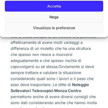
poi devono essere scaricate.Siccome c’è un
Accetta
aumento delle merci che sono spostate in
questo modo, ecco che è diventato utile avere
Nega
a disposizione un
Noleggio Sollevatori
Telescopici Monza Centro
per fare il giusto
Visualizza le preferenze
spostamento, ma senza correre rischi gravi.Alla
fine si tratta dunque di un veicolo che permette
effettivamente di avere molti vantaggi a
differenza di un muletto che ha una struttura
che spesso non riesce a muoversi
adeguatamente e che spesso rischia di
capovolgersi su sé stessa.Ovviamente si deve
sempre trattare e valutare la situazione
considerando quali sono i lavori o il peso che
esso deve trasportare. Le ditte di
Noleggio
Sollevatori Telescopici Monza Centro
permettono anche di avere diversi consigli che
sono dati considerando anche che hanno molta