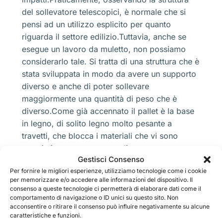
del sollevatore telescopici, è normale che si
pensi ad un utilizzo esplicito per quanto
riguarda il settore edilizio.Tuttavia, anche se
esegue un lavoro da muletto, non possiamo
considerarlo tale. Si tratta di una struttura che è
stata sviluppata in modo da avere un supporto
diverso e anche di poter sollevare
maggiormente una quantità di peso che è
diverso.Come già accennato il pallet è la base
in legno, di solito legno molto pesante a
travetti, che blocca i materiali che vi sono
poggiati, questo permette di avere una
Gestisci Consenso
maggiore stabilità di trasporto e, allo stesso
Per fornire le migliori esperienze, utilizziamo tecnologie come i cookie
tempo, riduce le cadute o gli impianti in caso di
per memorizzare e/o accedere alle informazioni del dispositivo. Il
sbilanciamento.All’interno dei container,
consenso a queste tecnologie ci permetterà di elaborare dati come il
furgoni, camion e perfino nei vagoni ferroviari,
comportamento di navigazione o ID unici su questo sito. Non
acconsentire o ritirare il consenso può influire negativamente su alcune
c’è sempre un utilizzo di queste strutture che
caratteristiche e funzioni.