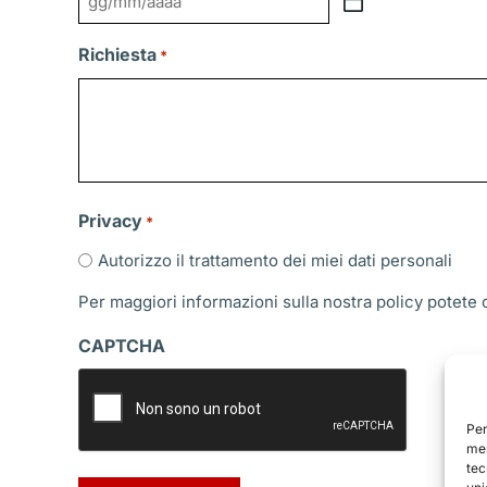
GG
slash
Richiesta
*
MM
slash
AAAA
Privacy
*
Autorizzo il trattamento dei miei dati personali
Per maggiori informazioni sulla nostra policy potete
CAPTCHA
Per
mem
tec