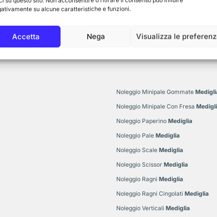
ci su questo sito. Non acconsentire o ritirare il consenso può influire
ativamente su alcune caratteristiche e funzioni.
Accetta
Nega
Visualizza le preferen
Noleggio Minipale Gommate
Medigli
Noleggio Minipale Con Fresa
Medigl
Noleggio Paperino
Mediglia
Noleggio Pale
Mediglia
Noleggio Scale
Mediglia
Noleggio Scissor
Mediglia
Noleggio Ragni
Mediglia
Noleggio Ragni Cingolati
Mediglia
Noleggio Verticali
Mediglia