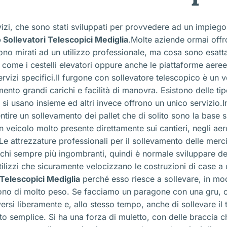
vizi, che sono stati sviluppati per provvedere ad un impiego 
 Sollevatori Telescopici Mediglia
.Molte aziende ormai offr
ono mirati ad un utilizzo professionale, ma cosa sono esatta
 come i cestelli elevatori oppure anche le piattaforme aeree
ervizi specifici.Il furgone con sollevatore telescopico è un 
mento grandi carichi e facilità di manovra. Esistono delle t
 si usano insieme ed altri invece offrono un unico servizio.I
tire un sollevamento dei pallet che di solito sono la base su
veicolo molto presente direttamente sui cantieri, negli aer
.Le attrezzature professionali per il sollevamento delle merc
arichi sempre più ingombranti, quindi è normale sviluppare de
tilizzi che sicuramente velocizzano le costruzioni di case a du
 Telescopici Mediglia
perché esso riesce a sollevare, in mod
ono di molto peso. Se facciamo un paragone con una gru, che 
rsi liberamente e, allo stesso tempo, anche di sollevare il
to semplice. Si ha una forza di muletto, con delle braccia ch