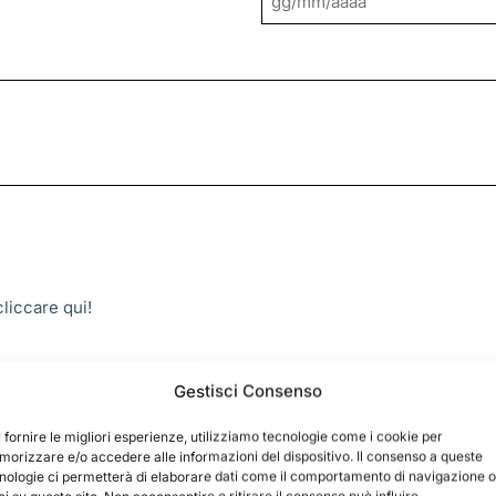
GG
slash
MM
slash
AAAA
 cliccare
qui!
Gestisci Consenso
 fornire le migliori esperienze, utilizziamo tecnologie come i cookie per
orizzare e/o accedere alle informazioni del dispositivo. Il consenso a queste
nologie ci permetterà di elaborare dati come il comportamento di navigazione o