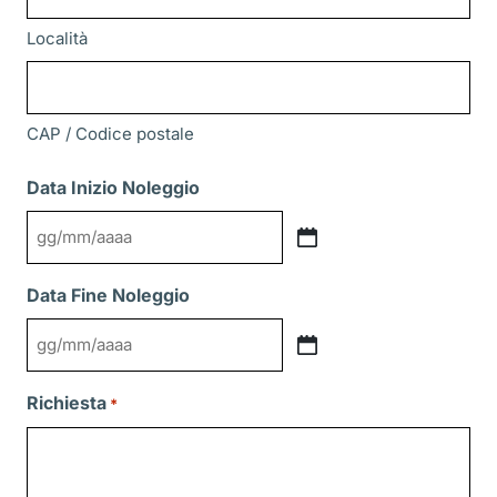
Località
CAP / Codice postale
Data Inizio Noleggio
GG
slash
Data Fine Noleggio
MM
slash
GG
AAAA
slash
Richiesta
*
MM
slash
AAAA