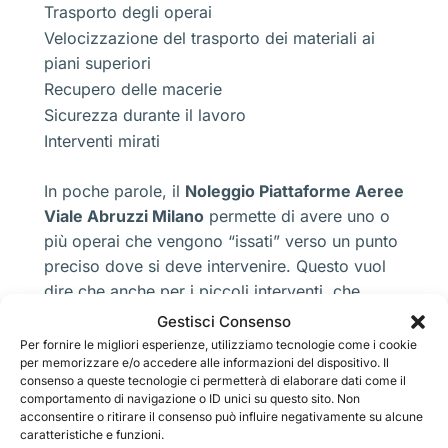
Trasporto degli operai
Velocizzazione del trasporto dei materiali ai
piani superiori
Recupero delle macerie
Sicurezza durante il lavoro
Interventi mirati
In poche parole, il
Noleggio Piattaforme Aeree
Viale Abruzzi Milano
permette di avere uno o
più operai che vengono “issati” verso un punto
preciso dove si deve intervenire. Questo vuol
dire che anche per i piccoli interventi, che
magari sono di ristrutturazione oppure anche
Gestisci Consenso
semplicemente per una chiusura di qualche
Per fornire le migliori esperienze, utilizziamo tecnologie come i cookie
per memorizzare e/o accedere alle informazioni del dispositivo. Il
infiltrazione, spaccatura, caduta di calcinacci e
consenso a queste tecnologie ci permetterà di elaborare dati come il
perfino per quanto riguarda un recupero di
comportamento di navigazione o ID unici su questo sito. Non
serramenti, ringhiere, inferriate o altri elementi
acconsentire o ritirare il consenso può influire negativamente su alcune
caratteristiche e funzioni.
che stanno per cadere.Diciamo che questi sono