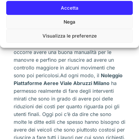
gli esempi classici per cui sono stati richiesti,
Accetta
negli ultimi mesi, il servizio di
Noleggio
Piattaforme Aeree Viale Abruzzi Milano
. Un
Nega
privato potrebbe alla fine richiedere il
Noleggio
Visualizza le preferenze
Piattaforme Aeree Viale Abruzzi Milano
per
quanto uno di questi interventi, anche se
occorre avere una buona manualità per le
manovre e perfino per riuscire ad avere un
controllo maggiore in alcuni movimenti che
sono poi pericolosi.Ad ogni modo, il
Noleggio
Piattaforme Aeree Viale Abruzzi Milano
ha
permesso realmente di fare degli interventi
mirati che sono in grado di avere poi delle
riduzioni dei costi per quanto riguarda poi gli
utenti finali. Oggi poi c’è da dire che sono
molte le ditte edili che spesso hanno bisogno di
avere dei veicoli che sono piuttosto costosi per
riuscire a fare tutti i lavori per cui sono richiesti.