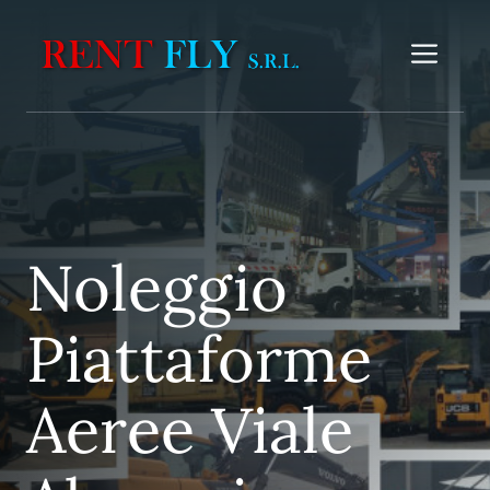
Vai
al
Me
contenuto
Noleggio
Piattaforme
Aeree Viale