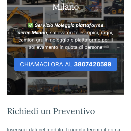
Milano
Servizio Noleggio piattaforme
aeree Milano
, sollevatori telescopici, ragni,
camion gru in noleggio e piattaforme per il
sollevamento in quota di persone
CHIAMACI ORA AL
3807420599
Richiedi un Preventivo
Inserisci i dati nel modulo, ti ricontatteremo il prima