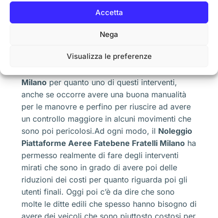
che stanno per cadere.Diciamo che questi sono
Accetta
gli esempi classici per cui sono stati richiesti,
negli ultimi mesi, il servizio di
Noleggio
Nega
Piattaforme Aeree Fatebene Fratelli Milano
.
Visualizza le preferenze
Un privato potrebbe alla fine richiedere il
Noleggio Piattaforme Aeree Fatebene Fratelli
Milano
per quanto uno di questi interventi,
anche se occorre avere una buona manualità
per le manovre e perfino per riuscire ad avere
un controllo maggiore in alcuni movimenti che
sono poi pericolosi.Ad ogni modo, il
Noleggio
Piattaforme Aeree Fatebene Fratelli Milano
ha
permesso realmente di fare degli interventi
mirati che sono in grado di avere poi delle
riduzioni dei costi per quanto riguarda poi gli
utenti finali. Oggi poi c’è da dire che sono
molte le ditte edili che spesso hanno bisogno di
avere dei veicoli che sono piuttosto costosi per