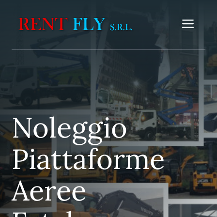
Vai
al
Me
contenuto
Noleggio
Piattaforme
Aeree