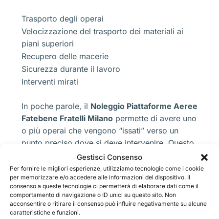
Trasporto degli operai
Velocizzazione del trasporto dei materiali ai
piani superiori
Recupero delle macerie
Sicurezza durante il lavoro
Interventi mirati
In poche parole, il
Noleggio Piattaforme Aeree
Fatebene Fratelli Milano
permette di avere uno
o più operai che vengono “issati” verso un
punto preciso dove si deve intervenire. Questo
vuol dire che anche per i piccoli interventi, che
Gestisci Consenso
magari sono di ristrutturazione oppure anche
Per fornire le migliori esperienze, utilizziamo tecnologie come i cookie
per memorizzare e/o accedere alle informazioni del dispositivo. Il
semplicemente per una chiusura di qualche
consenso a queste tecnologie ci permetterà di elaborare dati come il
infiltrazione, spaccatura, caduta di calcinacci e
comportamento di navigazione o ID unici su questo sito. Non
perfino per quanto riguarda un recupero di
acconsentire o ritirare il consenso può influire negativamente su alcune
caratteristiche e funzioni.
serramenti, ringhiere, inferriate o altri elementi