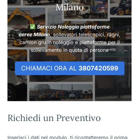
Milano
Servizio Noleggio piattaforme
aeree Milano
, sollevatori telescopici, ragni,
camion gru in noleggio e piattaforme per il
sollevamento in quota di persone
CHIAMACI ORA AL
3807420599
Richiedi un Preventivo
Inserisci i dati nel modulo, ti ricontatteremo il prima