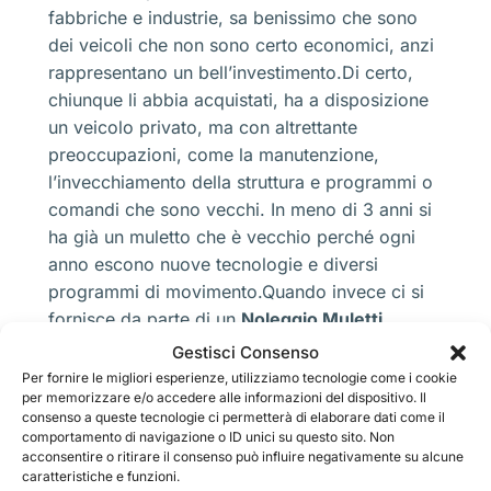
fabbriche e industrie, sa benissimo che sono
dei veicoli che non sono certo economici, anzi
rappresentano un bell’investimento.Di certo,
chiunque li abbia acquistati, ha a disposizione
un veicolo privato, ma con altrettante
preoccupazioni, come la manutenzione,
l’invecchiamento della struttura e programmi o
comandi che sono vecchi. In meno di 3 anni si
ha già un muletto che è vecchio perché ogni
anno escono nuove tecnologie e diversi
programmi di movimento.Quando invece ci si
fornisce da parte di un
Noleggio Muletti
Frontali Via Santa Sofia Milano
si ha a
Gestisci Consenso
disposizione una vasta scelta. Molte aziende
Per fornire le migliori esperienze, utilizziamo tecnologie come i cookie
per memorizzare e/o accedere alle informazioni del dispositivo. Il
possono avere un modello che sia stato
consenso a queste tecnologie ci permetterà di elaborare dati come il
immesso sul mercato direttamente in
comportamento di navigazione o ID unici su questo sito. Non
quest’anno. Nuovo e ottimizzato nelle
acconsentire o ritirare il consenso può influire negativamente su alcune
caratteristiche e funzioni.
funzioni.Molte sono le aziende che investono