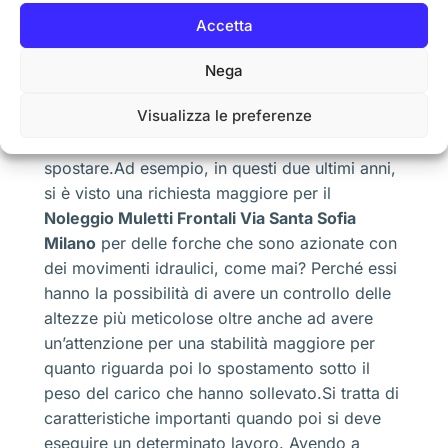
migliaia di euro per avere sempre delle nuove
Accetta
proposte. Di certo questo consente di avere un
veicolo che possiamo affittare in base anche
Nega
all’intensità del lavoro che esso deve sostenere
Visualizza le preferenze
oppure cambiare la struttura, nelle dimensioni,
sempre considerando quali sono i pesi da
spostare.Ad esempio, in questi due ultimi anni,
si è visto una richiesta maggiore per il
Noleggio Muletti Frontali Via Santa Sofia
Milano
per delle forche che sono azionate con
dei movimenti idraulici, come mai? Perché essi
hanno la possibilità di avere un controllo delle
altezze più meticolose oltre anche ad avere
un’attenzione per una stabilità maggiore per
quanto riguarda poi lo spostamento sotto il
peso del carico che hanno sollevato.Si tratta di
caratteristiche importanti quando poi si deve
eseguire un determinato lavoro. Avendo a