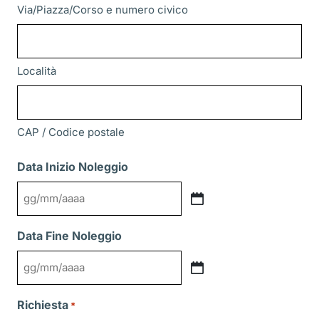
Via/Piazza/Corso e numero civico
Località
CAP / Codice postale
Data Inizio Noleggio
GG
slash
Data Fine Noleggio
MM
slash
GG
AAAA
slash
Richiesta
*
MM