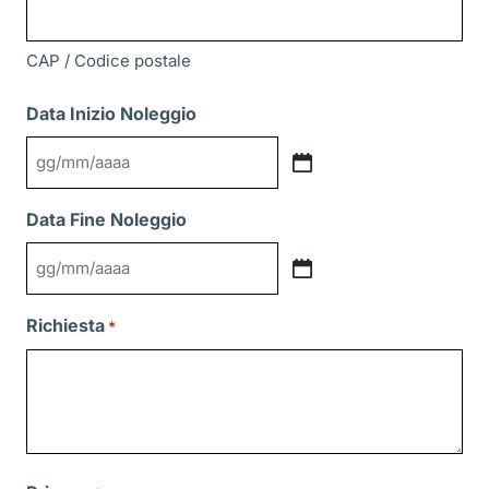
CAP / Codice postale
Data Inizio Noleggio
GG
slash
Data Fine Noleggio
MM
slash
GG
AAAA
slash
Richiesta
*
MM
slash
AAAA