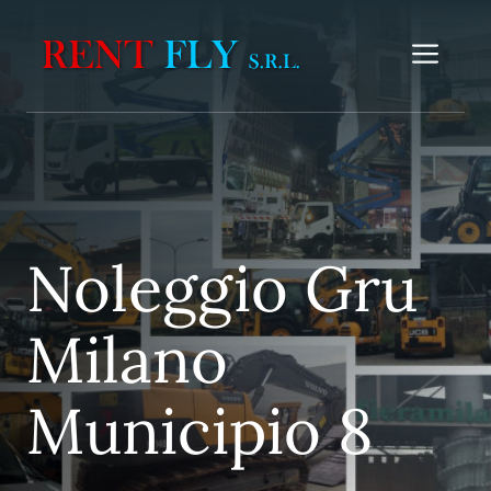
Vai
al
Me
contenuto
Noleggio Gru
Milano
Municipio 8