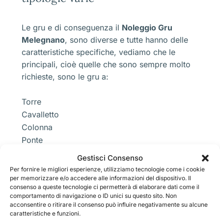
Le gru e di conseguenza il
Noleggio Gru
Melegnano
, sono diverse e tutte hanno delle
caratteristiche specifiche, vediamo che le
principali, cioè quelle che sono sempre molto
richieste, sono le gru a:
Torre
Cavalletto
Colonna
Ponte
Portale
Gestisci Consenso
Ragno
Per fornire le migliori esperienze, utilizziamo tecnologie come i cookie
Falcone
per memorizzare e/o accedere alle informazioni del dispositivo. Il
consenso a queste tecnologie ci permetterà di elaborare dati come il
Fune o a cavo
comportamento di navigazione o ID unici su questo sito. Non
acconsentire o ritirare il consenso può influire negativamente su alcune
caratteristiche e funzioni.
Molti non le conoscono perché alcune sono di