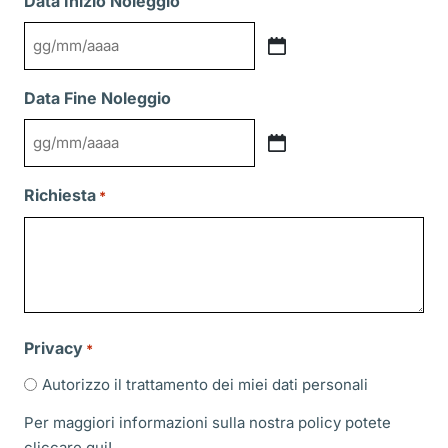
Data Inizio Noleggio
GG
slash
Data Fine Noleggio
MM
slash
GG
AAAA
slash
Richiesta
*
MM
slash
AAAA
Privacy
*
Autorizzo il trattamento dei miei dati personali
Per maggiori informazioni sulla nostra policy potete
cliccare
qui!