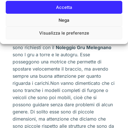
grandi dimensioni e usate esclusivamente per
Accetta
lo spostamento di determinati merci molto
pesanti, quindi vendiamo che si hanno molte
Nega
caratteristiche che ottimizzano proprio il lavoro
Visualizza le preferenze
per cui sono state richieste.Tuttavia, parlando
sempre del settore edilizio, i modelli tipici che
sono richiesti con il
Noleggio Gru Melegnano
sono l gru a torre e le autogru. Esse
posseggono una motrice che permette di
spostare velocemente il braccio, ma avendo
sempre una buona attenzione per quanto
riguarda i carichi.Non vanno dimenticato che ci
sono tranche i modelli completi di furgone o
veicoli che sono poi mobili, cioè che si
possono guidare senza dare problemi di alcun
genere. Di solito esse sono di piccole
dimensioni, ma attenzione che diciamo che
sono piccole rispetto alle strutture che sono da