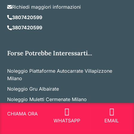
Richiedi maggiori informazioni
3807420599
3807420599
Forse Potrebbe Interessarti...
Noleggio Piattaforme Autocarrate Villapizzone
Milano
Noleggio Gru Albairate
Noleggio Muletti Cermenate Milano
Noleggio Gru Bande Nere Milano
CHIAMA ORA
Noleggio Piattaforme Aeree Aicurzio
WHATSAPP
EMAIL
Noleggio Elevatore Carugate