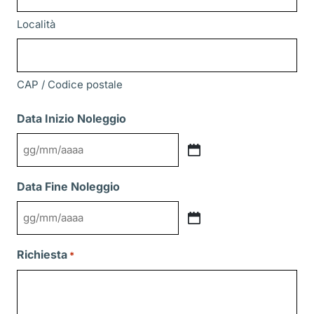
Località
CAP / Codice postale
Data Inizio Noleggio
GG
slash
Data Fine Noleggio
MM
slash
GG
AAAA
slash
Richiesta
*
MM
slash
AAAA