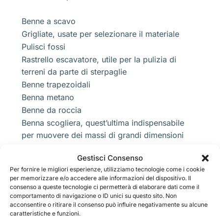
Benne a scavo
Grigliate, usate per selezionare il materiale
Pulisci fossi
Rastrello escavatore, utile per la pulizia di
terreni da parte di sterpaglie
Benne trapezoidali
Benna metano
Benne da roccia
Benna scogliera, quest’ultima indispensabile
per muovere dei massi di grandi dimensioni
Gestisci Consenso
Ovviamente potete sempre avere un
Per fornire le migliori esperienze, utilizziamo tecnologie come i cookie
chiarimento sulle funzioni di queste
per memorizzare e/o accedere alle informazioni del dispositivo. Il
attrezzature direttamente da parte della ditta di
consenso a queste tecnologie ci permetterà di elaborare dati come il
Noleggio Escavatore Corso Buenos Aires
comportamento di navigazione o ID unici su questo sito. Non
acconsentire o ritirare il consenso può influire negativamente su alcune
Milano
, magari troverete anche dei supporti e
caratteristiche e funzioni.