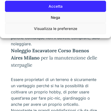
consigli che sono poi dettati dalle ultime
Accetta
innovazioni del mercato.I vantaggi di usare
questo
Noleggio Escavatore Corso Buenos
Nega
Aires Milano
con determinate e diverse
attrezzature è quelle di avere dei costi
Visualizza le preferenze
convenienti, ma soprattutto un risparmio sicuro
perché comunque non li dovete comprare, solo
noleggiare.
Noleggio Escavatore Corso Buenos
Aires Milano
per la manutenzione delle
sterpaglie
Essere proprietari di un terreno è sicuramente
un vantaggio perché si ha la possibilità di
coltivare un proprio hobby, di poter usare
quest’area per fare pic-nic, giardinaggio o
anche per avere un proprio orticello.
Nonostante le grandi soddisfazioni c’è da dire