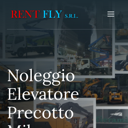
Vai
al
Me
contenuto
Noleggio
Elevatore
Precotto