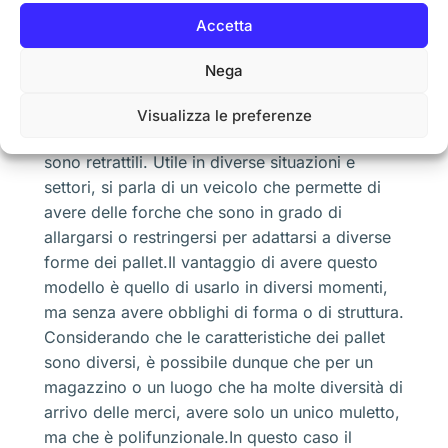
muovono, cioè retrattili
Accetta
Nega
Un modello di muletto molto particolare, ma
che ultimamente sta diventando richiestissimo è
Visualizza le preferenze
quello che riguarda il modello con forche che
sono retrattili. Utile in diverse situazioni e
settori, si parla di un veicolo che permette di
avere delle forche che sono in grado di
allargarsi o restringersi per adattarsi a diverse
forme dei pallet.Il vantaggio di avere questo
modello è quello di usarlo in diversi momenti,
ma senza avere obblighi di forma o di struttura.
Considerando che le caratteristiche dei pallet
sono diversi, è possibile dunque che per un
magazzino o un luogo che ha molte diversità di
arrivo delle merci, avere solo un unico muletto,
ma che è polifunzionale.In questo caso il