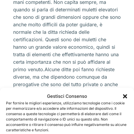
mani competenti. Non capita sempre, ma
quando si parla di determinati muletti elevatori
che sono di grandi dimensioni oppure che sono
anche molto difficili da poter guidare, è
normale che la ditta richieda delle
certificazioni. Questi sono dei muletti che
hanno un grande valore economico, quindi si
tratta di elementi che effettivamente hanno una
certa importanza che non si può affidare al
primo venuto.Alcune ditte poi fanno richieste
diverse, ma che dipendono comunque da
prerogative che sono del tutto private o anche
da modelli che sono realmente di grande
Gestisci Consenso
importanza e valore economico.Ad ogni modo
Per fornire le migliori esperienze, utilizziamo tecnologie come i cookie
potete avere delle buone informazioni
per memorizzare e/o accedere alle informazioni del dispositivo. Il
direttamente in sede.
consenso a queste tecnologie ci permetterà di elaborare dati come il
comportamento di navigazione o ID unici su questo sito. Non
Noleggio Elevatore Precotto
acconsentire o ritirare il consenso può influire negativamente su alcune
caratteristiche e funzioni.
Milano
con forche che si