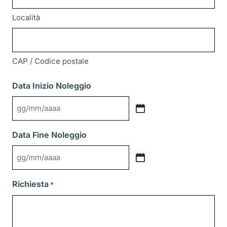
Località
CAP / Codice postale
Data Inizio Noleggio
GG
slash
Data Fine Noleggio
MM
slash
GG
AAAA
slash
Richiesta
*
MM
slash
AAAA