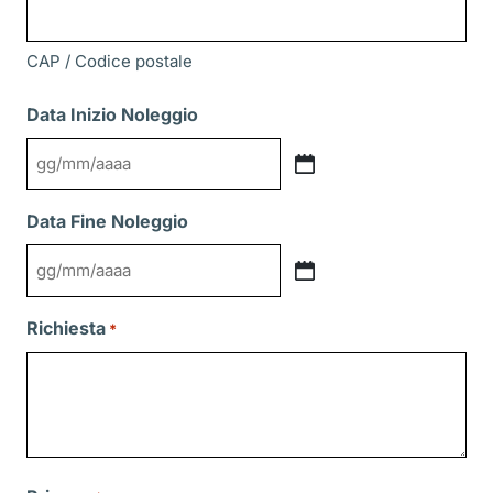
CAP / Codice postale
Data Inizio Noleggio
GG
slash
Data Fine Noleggio
MM
slash
GG
AAAA
slash
Richiesta
*
MM
slash
AAAA