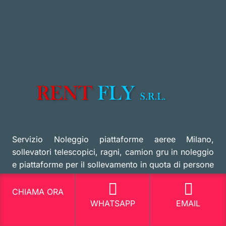
Servizio Noleggio piattaforme aeree Milano,
sollevatori telescopici, ragni, camion gru in noleggio
e piattaforme per il sollevamento in quota di persone
Via Mascagni 42 20030 Senago MI
CHIAMA ORA
WHATSAPP
EMAIL
Richiedi maggiori informazioni
3807420599