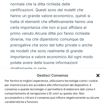
normale che la ditta richieda delle
certificazioni. Questi sono dei muletti che
hanno un grande valore economico, quindi si
tratta di elementi che effettivamente hanno una
certa importanza che non si può affidare al
primo venuto.Alcune ditte poi fanno richieste
diverse, ma che dipendono comunque da
prerogative che sono del tutto private o anche
da modelli che sono realmente di grande
importanza e valore economico.Ad ogni modo
potete avere delle buone informazioni
direttamente in sede.
Noleggio Elevatore Camparada
Gestisci Consenso
Per fornire le migliori esperienze, utilizziamo tecnologie come i cookie
con forche che si muovono, cioè
per memorizzare e/o accedere alle informazioni del dispositivo. Il
retrattili
consenso a queste tecnologie ci permetterà di elaborare dati come il
comportamento di navigazione o ID unici su questo sito. Non
acconsentire o ritirare il consenso può influire negativamente su alcune
caratteristiche e funzioni.
Un modello di muletto molto particolare, ma