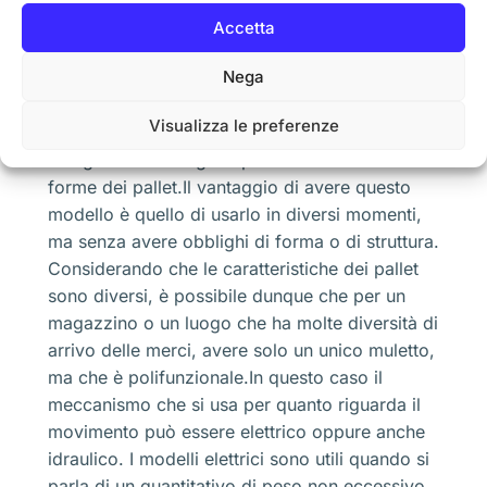
che ultimamente sta diventando richiestissimo è
Accetta
quello che riguarda il modello con forche che
Nega
sono retrattili. Utile in diverse situazioni e
settori, si parla di un veicolo che permette di
Visualizza le preferenze
avere delle forche che sono in grado di
allargarsi o restringersi per adattarsi a diverse
forme dei pallet.Il vantaggio di avere questo
modello è quello di usarlo in diversi momenti,
ma senza avere obblighi di forma o di struttura.
Considerando che le caratteristiche dei pallet
sono diversi, è possibile dunque che per un
magazzino o un luogo che ha molte diversità di
arrivo delle merci, avere solo un unico muletto,
ma che è polifunzionale.In questo caso il
meccanismo che si usa per quanto riguarda il
movimento può essere elettrico oppure anche
idraulico. I modelli elettrici sono utili quando si
parla di un quantitativo di peso non eccessivo,